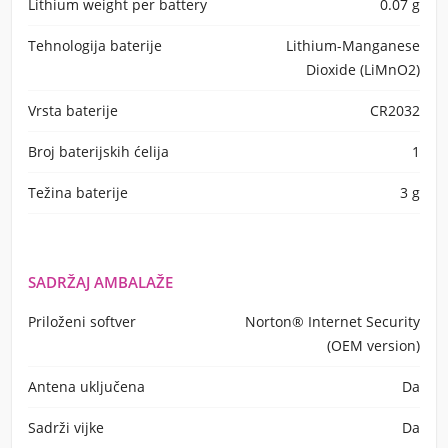
Lithium weight per battery
0.07 g
Tehnologija baterije
Lithium-Manganese
Dioxide (LiMnO2)
Vrsta baterije
CR2032
Broj baterijskih ćelija
1
Težina baterije
3 g
SADRŽAJ AMBALAŽE
Priloženi softver
Norton® Internet Security
(OEM version)
Antena uključena
Da
Sadrži vijke
Da