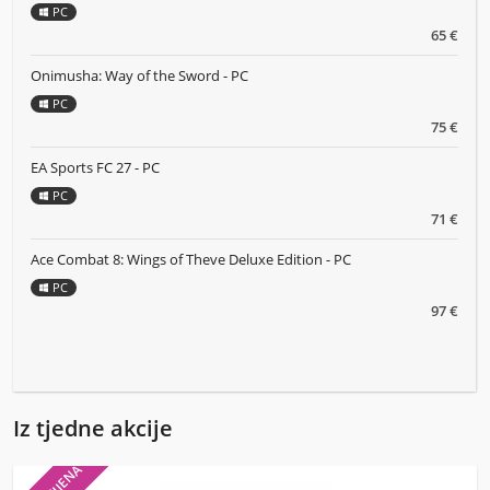
PC
65 €
Onimusha: Way of the Sword - PC
PC
75 €
EA Sports FC 27 - PC
PC
71 €
Ace Combat 8: Wings of Theve Deluxe Edition - PC
PC
97 €
Iz tjedne akcije