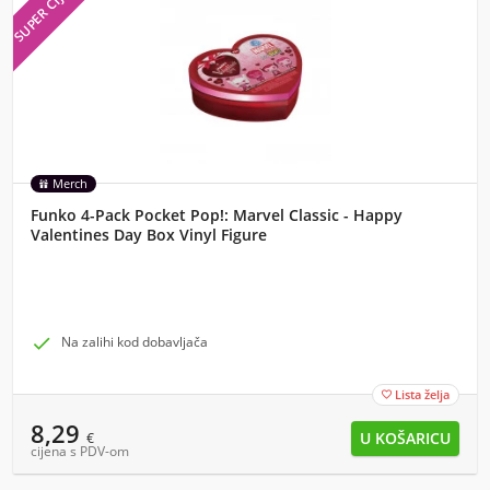
SUPER CIJENA
Merch
Funko 4-Pack Pocket Pop!: Marvel Classic - Happy
Valentines Day Box Vinyl Figure

Na zalihi kod dobavljača
Lista želja

8,29
€
cijena s PDV-om