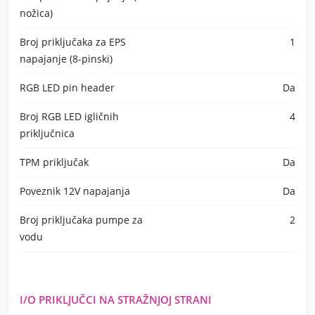
nožica)
Broj priključaka za EPS
1
napajanje (8-pinski)
RGB LED pin header
Da
Broj RGB LED igličnih
4
priključnica
TPM priključak
Da
Poveznik 12V napajanja
Da
Broj priključaka pumpe za
2
vodu
I/O PRIKLJUČCI NA STRAŽNJOJ STRANI