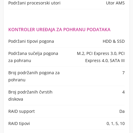
Podržani procesorski utori
Utor AM5
KONTROLER UREĐAJA ZA POHRANU PODATAKA
Podržani tipovi pogona
HDD & SSD
Podržana sučelja pogona
M.2, PCI Express 3.0, PCI
za pohranu
Express 4.0, SATA III
Broj podržanih pogona za
7
pohranu
Broj podržanih čvrstih
4
diskova
RAID support
Da
RAID tipovi
0, 1, 5, 10