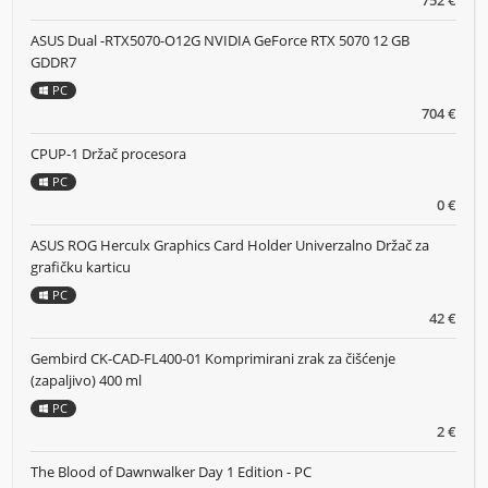
752 €
ASUS Dual -RTX5070-O12G NVIDIA GeForce RTX 5070 12 GB
GDDR7
PC
704 €
CPUP-1 Držač procesora
PC
0 €
ASUS ROG Herculx Graphics Card Holder Univerzalno Držač za
grafičku karticu
PC
42 €
Gembird CK-CAD-FL400-01 Komprimirani zrak za čišćenje
(zapaljivo) 400 ml
PC
2 €
The Blood of Dawnwalker Day 1 Edition - PC