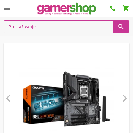





