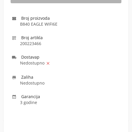
Broj proizvoda

B840 EAGLE WIFI6E
Broj artikla

200223466
Dostava
p

Nedostupno

Zaliha

Nedostupno
Garancija

3 godine