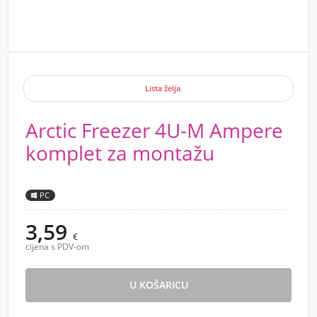
Lista želja
Arctic Freezer 4U-M Ampere
komplet za montažu
PC
3,59
€
cijena s PDV-om