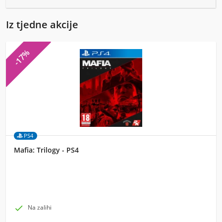
Iz tjedne akcije
-17%
PS4
Mafia: Trilogy - PS4

Na zalihi