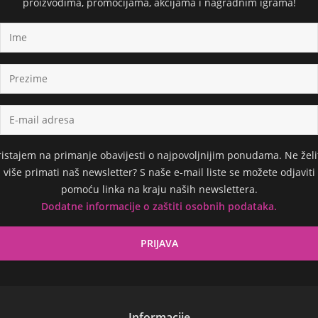
proizvodima, promocijama, akcijama i nagradnim igrama!
ristajem na primanje obavijesti o najpovoljnijim ponudama. Ne želi
više primati naš newsletter? S naše e-mail liste se možete odjaviti
pomoću linka na kraju naših newslettera.
Dodatne informacije o zaštiti osobnih podataka.
Informacije