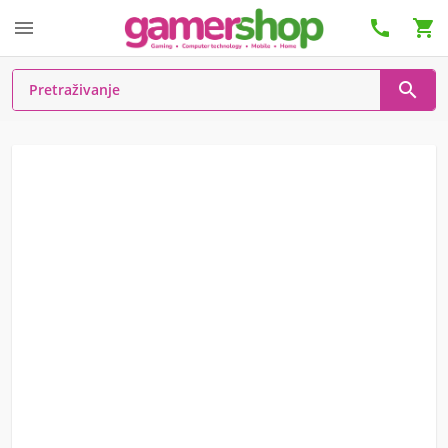



