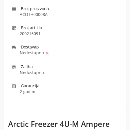
Broj proizvoda

ACOTH00008A
Broj artikla

200216091
Dostava
p

Nedostupno

Zaliha

Nedostupno
Garancija

2 godine
Arctic Freezer 4U-M Ampere