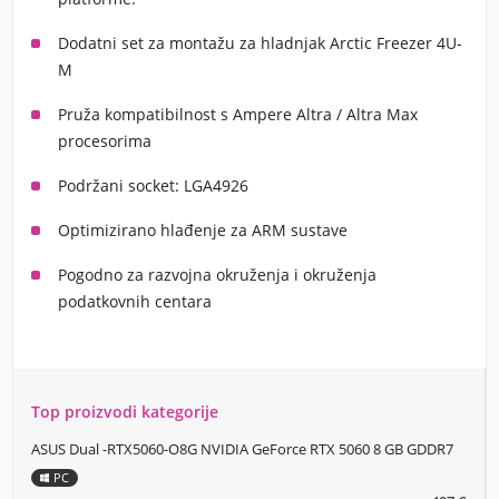
Dodatni set za montažu za hladnjak Arctic Freezer 4U-
M
Pruža kompatibilnost s Ampere Altra / Altra Max
procesorima
Podržani socket:
LGA4926
Optimizirano hlađenje za ARM sustave
Pogodno za razvojna okruženja i okruženja
podatkovnih centara
Top proizvodi kategorije
ASUS Dual -RTX5060-O8G NVIDIA GeForce RTX 5060 8 GB GDDR7
PC