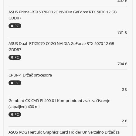
407 €
ASUS Prime -RTX5070-O12G NVIDIA GeForce RTX 5070 12 GB
GDDR7
PC
731 €
ASUS Dual -RTX5070-O12G NVIDIA GeForce RTX 5070 12 GB
GDDR7
PC
704 €
CPUP-1 Držač procesora
PC
0 €
Gembird CK-CAD-FL400-01 Komprimirani zrak za čišćenje
(zapaljivo) 400 ml
PC
2 €
ASUS ROG Herculx Graphics Card Holder Univerzalno Držač za