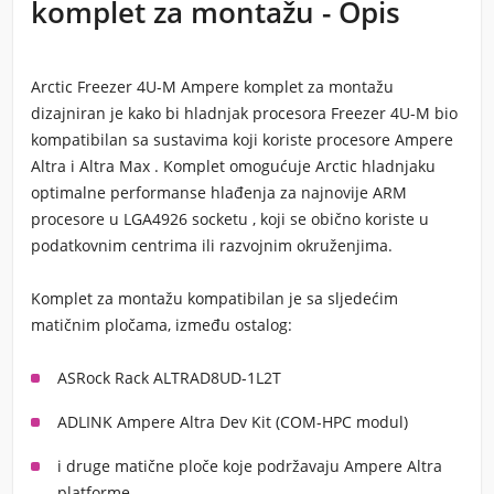
komplet za montažu - Opis
Arctic Freezer 4U-M Ampere komplet za montažu
dizajniran je kako bi
hladnjak procesora Freezer 4U-M
bio
kompatibilan sa sustavima koji koriste procesore
Ampere
Altra i Altra Max
. Komplet omogućuje Arctic hladnjaku
optimalne performanse hlađenja za najnovije
ARM
procesore u LGA4926 socketu
, koji se obično koriste u
podatkovnim centrima ili razvojnim okruženjima.
Komplet za montažu kompatibilan je sa sljedećim
matičnim pločama, između ostalog:
ASRock Rack ALTRAD8UD-1L2T
ADLINK Ampere Altra Dev Kit (COM-HPC modul)
i druge matične ploče koje podržavaju
Ampere Altra
platforme.