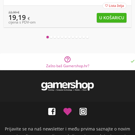
Lista želja

22,99
€
19,19
€
cijena s PDV-om


Zašto baš Gamershop.hr?
Prijavite se na naš newsletter i među prvima saznajte o novim